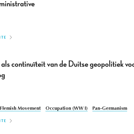
ministrative
ITE
als continuïteit van de Duitse geopolitiek voo
og
Flemish Movement
Occupation (WW I)
Pan-Germanism
ITE