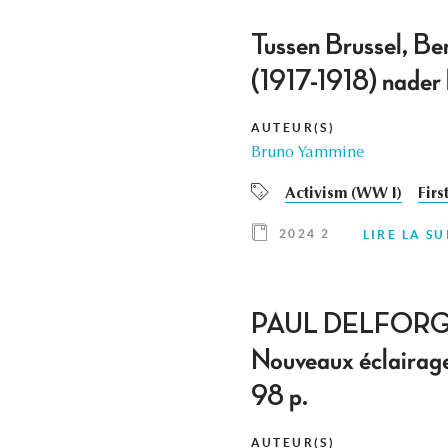
Tussen Brussel, Ber
(1917-1918) nader
AUTEUR(S)
Bruno Yammine
Activism (WW I)
Firs
2024 2
LIRE LA SU
PAUL DELFORGE, L
Nouveaux éclairage
98 p.
AUTEUR(S)