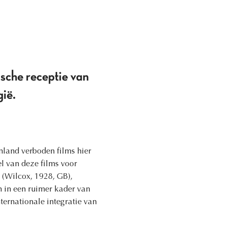
ische receptie van
ië.
enland verboden films hier
el van deze films voor
 (Wilcox, 1928, GB),
n in een ruimer kader van
ternationale integratie van