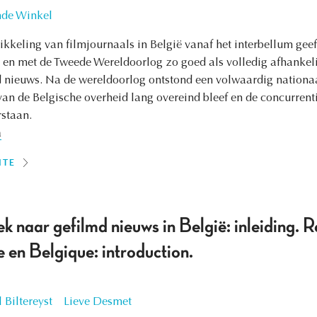
nde Winkel
kkeling van filmjournaals in België vanaf het interbellum geef
ot en met de Tweede Wereldoorlog zo goed als volledig afhankel
d nieuws. Na de wereldoorlog ontstond een volwaardig nationaa
an de Belgische overheid lang overeind bleef en de concurrent
staan.
a
ITE
k naar gefilmd nieuws in België: inleiding. 
ée en Belgique: introduction.
 Biltereyst
Lieve Desmet