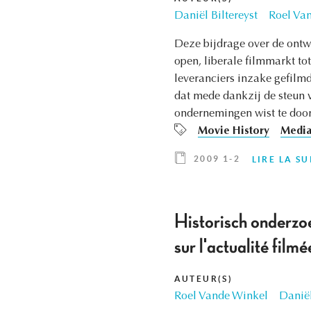
Daniël Biltereyst
Roel Va
Deze bijdrage over de ontwi
open, liberale filmmarkt t
leveranciers inzake gefilm
dat mede dankzij de steun v
ondernemingen wist te door
Movie History
Medi
2009 1-2
LIRE LA SU
Historisch onderzoe
sur l'actualité film
AUTEUR(S)
Roel Vande Winkel
Daniël