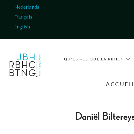
Aller au contenu principal
Nederlands
Français
English
QU'EST-CE QUE LA RBHC?
ACCUEI
Daniël Bilterey