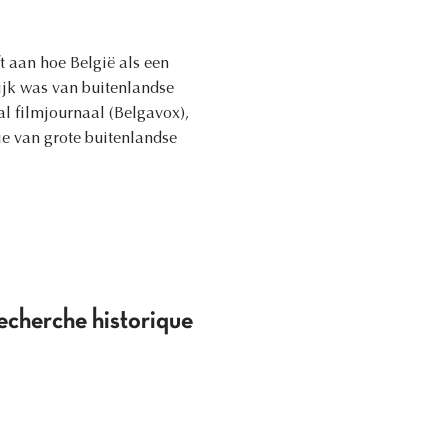
t aan hoe België als een
ijk was van buitenlandse
l filmjournaal (Belgavox),
ie van grote buitenlandse
Recherche historique