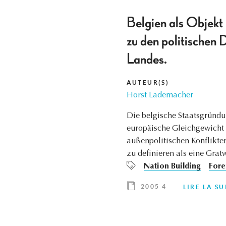
Belgien als Objekt 
zu den politischen
Landes.
AUTEUR(S)
Horst Lademacher
Die belgische Staatsgründu
europäische Gleichgewicht z
außenpolitischen Konflikten
zu definieren als eine Gra
Nation Building
Fore
2005 4
LIRE LA SU