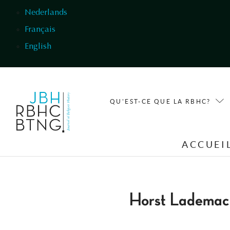
Aller au contenu principal
Nederlands
Français
English
QU'EST-CE QUE LA RBHC?
ACCUEI
Horst Lademac