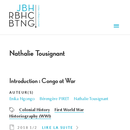
Aller au contenu principal
Men
Nathalie Tousignant
Introduction : Congo at War
AUTEUR(S)
Enika Ngongo
Bérengère PIRET
Nathalie Tousignant
Colonial History
First World War
Historiography (WWI)
2018 1/2
LIRE LA SUITE