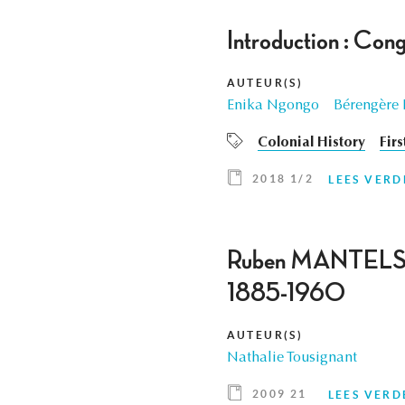
Introduction : Con
AUTEUR(S)
Enika Ngongo
Bérengère 
Colonial History
Fir
2018 1/2
LEES VERD
Ruben MANTELS, Ge
1885-1960
AUTEUR(S)
Nathalie Tousignant
2009 21
LEES VERD