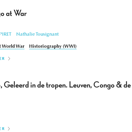
go at War
PIRET
Nathalie Tousignant
st World War
Historiography (WWI)
ER
leerd in de tropen. Leuven, Congo & de 
ER