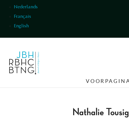
Overslaan en naar de inhoud gaan
Nederlands
Français
English
VOORPAGIN
Nathalie Tousi