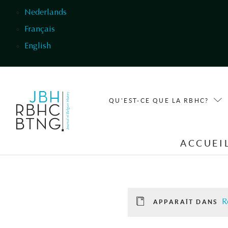
Aller au contenu principal
Nederlands
Français
English
QU'EST-CE QUE LA RBHC?
ACCUEI
R
APPARAÎT DANS