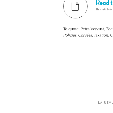
Read th
This article i
To quote: Petra Vervust,
The 
Policies, Corvées, Taxation, 
LA REV