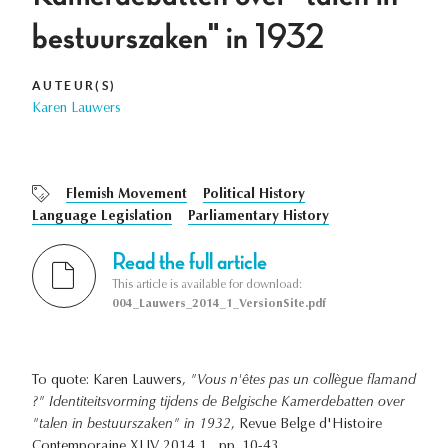
bestuurszaken" in 1932
AUTEUR(S)
Karen Lauwers
Flemish Movement
Political History
Language Legislation
Parliamentary History
Read the full article
This article is available for download:
004_Lauwers_2014_1_VersionSite.pdf
To quote: Karen Lauwers,
"Vous n'êtes pas un collègue flamand
?" Identiteitsvorming tijdens de Belgische Kamerdebatten over
"talen in bestuurszaken" in 1932
, Revue Belge d'Histoire
Contemporaine XLIV 2014 1 , pp. 10-43.