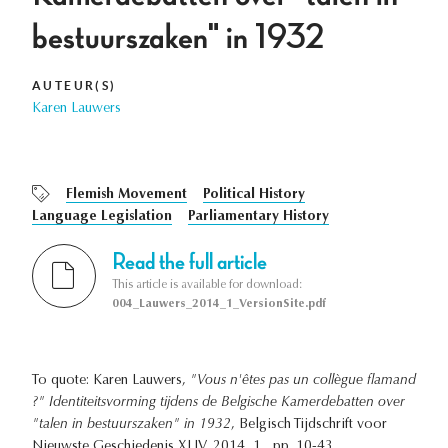
bestuurszaken" in 1932
AUTEUR(S)
Karen Lauwers
Flemish Movement
Political History
Language Legislation
Parliamentary History
Read the full article
This article is available for download:
004_Lauwers_2014_1_VersionSite.pdf
To quote: Karen Lauwers,
"Vous n'êtes pas un collègue flamand
?" Identiteitsvorming tijdens de Belgische Kamerdebatten over
"talen in bestuurszaken" in 1932
, Belgisch Tijdschrift voor
Nieuwste Geschiedenis XLIV, 2014, 1 , pp. 10-43.