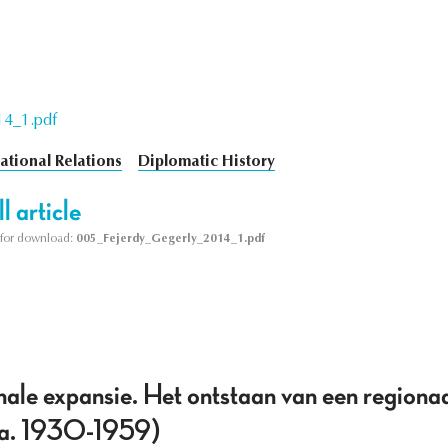
14_1.pdf
ational Relations
Diplomatic History
l article
le for download:
005_Fejerdy_Gegerly_2014_1.pdf
ale expansie. Het ontstaan van een region
 (ca. 1930-1959)