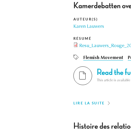
Kamerdebatten over
AUTEUR(S)
Karen Lauwers
RÉSUMÉ
Resu_Lauwers_Rouge_20
Flemish Movement
P
Read the ful
This article is availab
LIRE LA SUITE
Histoire des relati