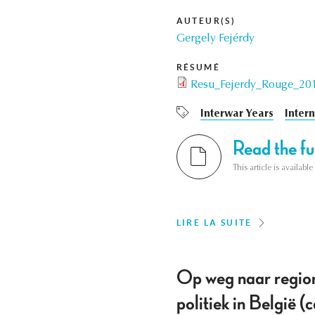
AUTEUR(S)
Gergely Fejérdy
RÉSUMÉ
Resu_Fejerdy_Rouge_20
Interwar Years
Intern
Read the ful
This article is availab
LIRE LA SUITE
Op weg naar region
politiek in België