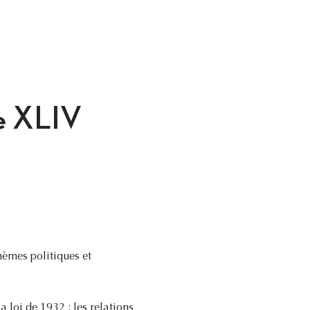
ne XLIV
hèmes politiques et
 loi de 1932 ; les relations