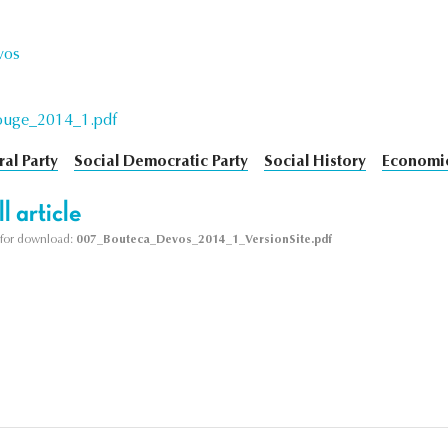
vos
uge_2014_1.pdf
ral Party
Social Democratic Party
Social History
Economic
l article
le for download:
007_Bouteca_Devos_2014_1_VersionSite.pdf