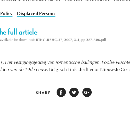
Policy
Displaced Persons
e full article
s available for download:
BTNG-RBHC, 37, 2007, 3-4, pp 287-306.pdf
is,
Het vestigingsgedrag van romantische ballingen. Poolse vlucht
idden van de 19de eeuw
, Belgisch Tijdschrift voor Nieuwste Ges
SHARE