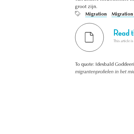
groot zijn.
Migration
Migration 
Read th
This article i
To quote: Idesbald Goddeer
migrantenprofielen in het m