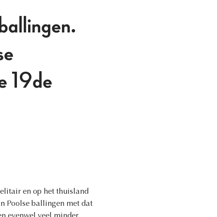
ballingen.
se
de 19de
itair en op het thuisland
an Poolse ballingen met dat
en evenwel veel minder