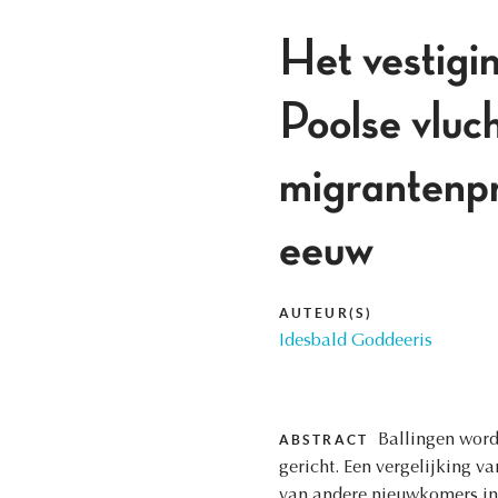
Het vestigi
Poolse vluc
migrantenpr
eeuw
AUTEUR(S)
Idesbald Goddeeris
Ballingen word
ABSTRACT
gericht. Een vergelijking v
van andere nieuwkomers in 