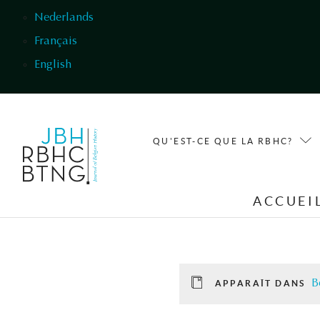
Aller au contenu principal
Nederlands
Français
English
QU'EST-CE QUE LA RBHC?
ACCUEI
B
APPARAÎT DANS