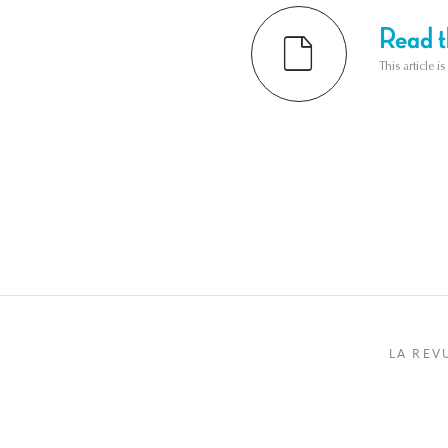
Read th
This article i
LA REV