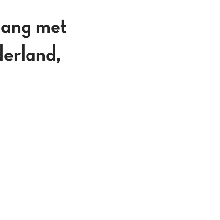
gang met
derland,