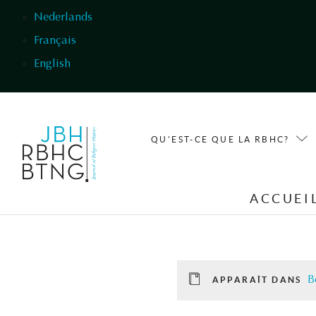
Aller au contenu principal
Nederlands
Français
English
QU'EST-CE QUE LA RBHC?
ACCUEI
B
APPARAÎT DANS