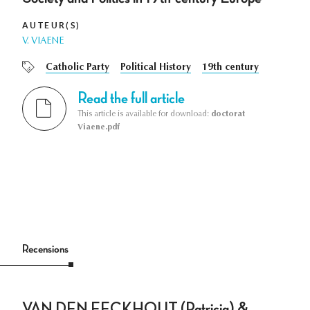
AUTEUR(S)
V. VIAENE
Catholic Party
Political History
19th century
Read the full article
This article is available for download:
doctorat
Viaene.pdf
Recensions
VAN DEN EECKHOUT (Patricia) &