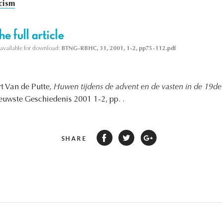
cism
e full article
s available for download:
BTNG-RBHC, 31, 2001, 1-2, pp75-112.pdf
rt Van de Putte,
Huwen tijdens de advent en de vasten in de 19d
ieuwste Geschiedenis 2001 1-2, pp. .
SHARE