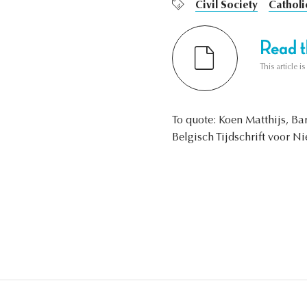
Civil Society
Catholi
Read th
This article i
To quote: Koen Matthijs, Ba
Belgisch Tijdschrift voor N