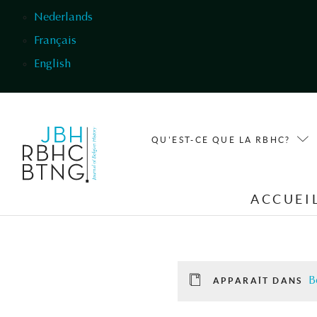
Aller au contenu principal
Nederlands
Français
English
QU'EST-CE QUE LA RBHC?
ACCUEI
B
APPARAÎT DANS