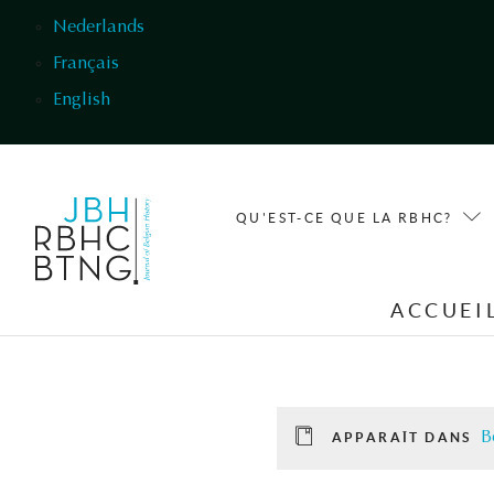
Aller au contenu principal
Nederlands
Français
English
QU'EST-CE QUE LA RBHC?
ACCUEI
B
APPARAÎT DANS