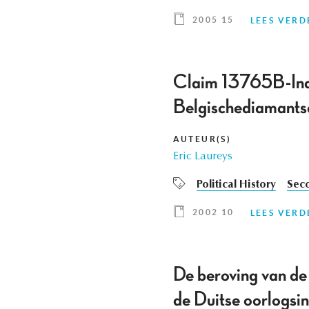
2005 15
LEES VERD
Claim 13765B-Indus
Belgischediamantse
AUTEUR(S)
Eric Laureys
Political History
Sec
2002 10
LEES VERD
De beroving van d
de Duitse oorlogsin