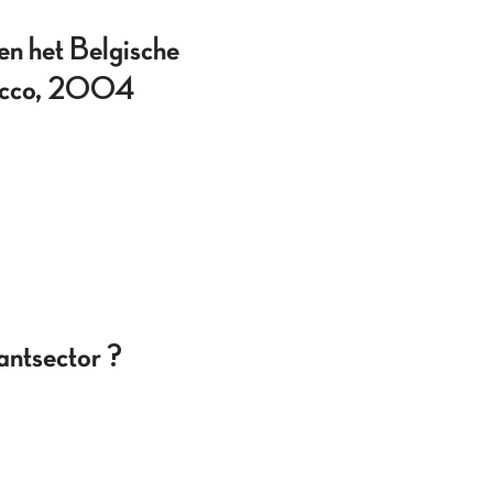
en het Belgische
 Acco, 2004
ntsector ?