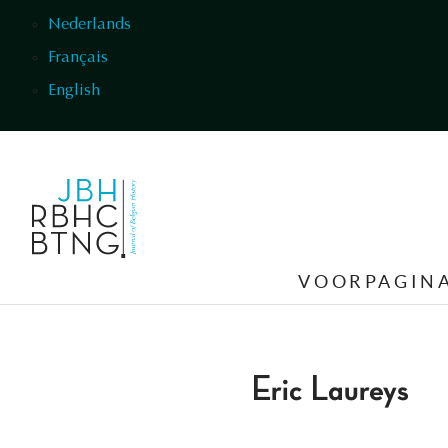
Overslaan en naar de inhoud gaan
Nederlands
Français
English
VOORPAGIN
Eric Laureys