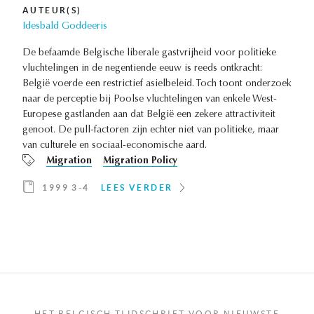
AUTEUR(S)
Idesbald Goddeeris
De befaamde Belgische liberale gastvrijheid voor politieke
vluchtelingen in de negentiende eeuw is reeds ontkracht:
België voerde een restrictief asielbeleid. Toch toont onderzoek
naar de perceptie bij Poolse vluchtelingen van enkele West-
Europese gastlanden aan dat België een zekere attractiviteit
genoot. De pull-factoren zijn echter niet van politieke, maar
van culturele en sociaal-economische aard.
Migration
Migration Policy
1999 3-4
LEES VERDER
HET BELGISCH TIJDSCHRIFT VOOR NIEUWSTE