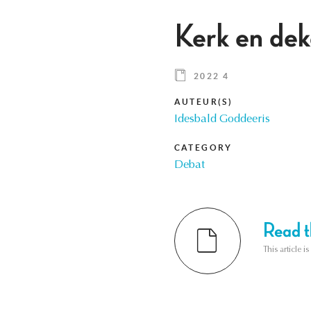
Kerk en dek
2022 4
AUTEUR(S)
Idesbald Goddeeris
CATEGORY
Debat
Read th
This article i