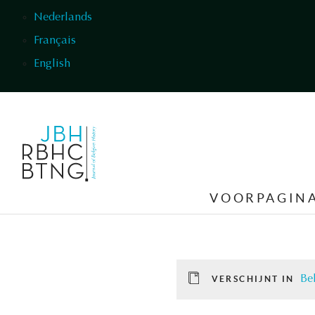
Overslaan en naar de inhoud gaan
Nederlands
Français
English
VOORPAGIN
Bel
VERSCHIJNT IN