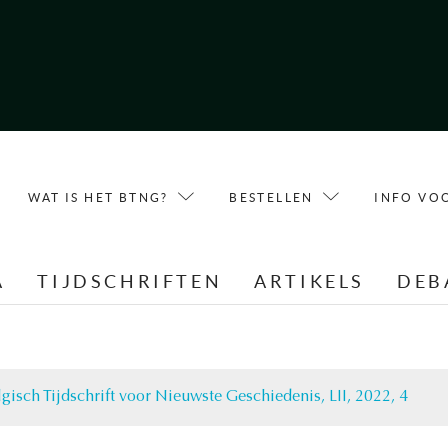
WAT IS HET BTNG?
BESTELLEN
INFO VO
A
TIJDSCHRIFTEN
ARTIKELS
DEB
gisch Tijdschrift voor Nieuwste Geschiedenis, LII, 2022, 4