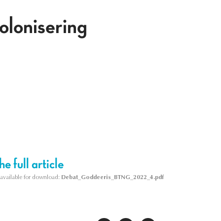
olonisering
e full article
s available for download:
Debat_Goddeeris_BTNG_2022_4.pdf