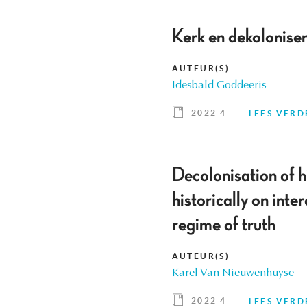
Kerk en dekolonise
AUTEUR(S)
Idesbald Goddeeris
2022 4
LEES VERD
Decolonisation of h
historically on int
regime of truth
AUTEUR(S)
Karel Van Nieuwenhuyse
2022 4
LEES VERD