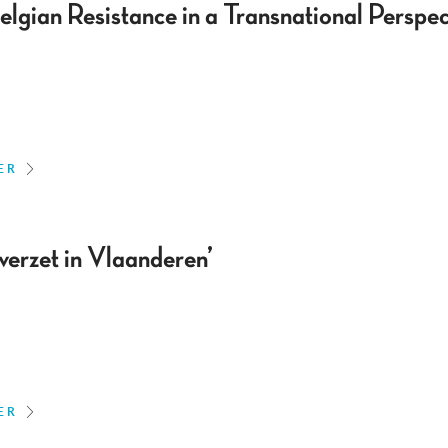
Belgian Resistance in a Transnational Persp
ER
verzet in Vlaanderen’
ER