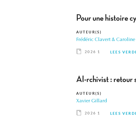
Pour une histoire c
AUTEUR(S)
Frédéric Clavert & Caroline
2026 1
LEES VERD
AI-rchivist : retou
AUTEUR(S)
Xavier Gillard
2026 1
LEES VERD