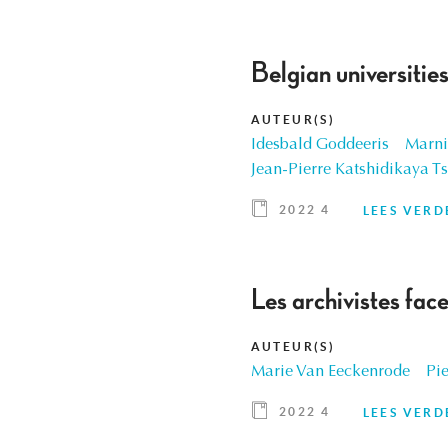
Belgian universities
AUTEUR(S)
Idesbald Goddeeris
Marni
Jean-Pierre Katshidikaya T
2022 4
LEES VERD
Les archivistes face
AUTEUR(S)
Marie Van Eeckenrode
Pie
2022 4
LEES VERD