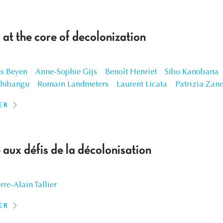
 at the core of decolonization
x Beyen
Anne-Sophie Gijs
Benoît Henriet
Sibo Kanobana
shibangu
Romain Landmeters
Laurent Licata
Patrizia Zan
ER
 aux défis de la décolonisation
rre-Alain Tallier
ER