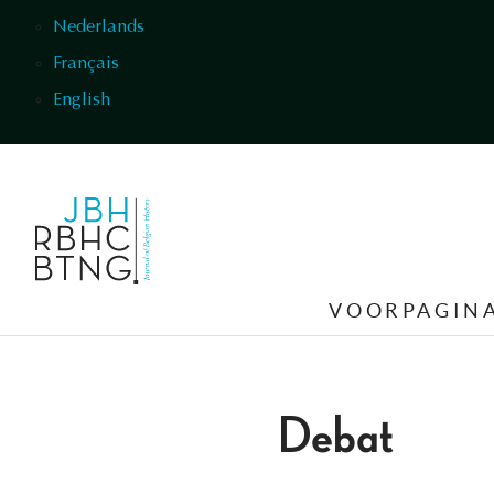
Overslaan en naar de inhoud gaan
Nederlands
Français
English
VOORPAGIN
Debat