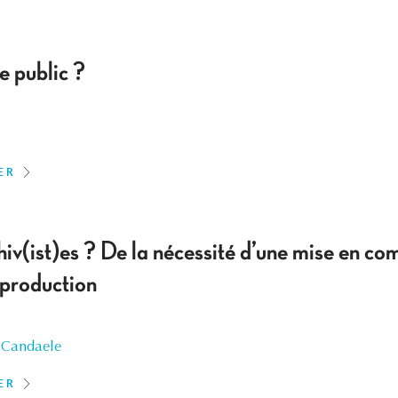
e public ?
ER
hiv(ist)es ? De la nécessité d’une mise en co
 production
 Candaele
ER