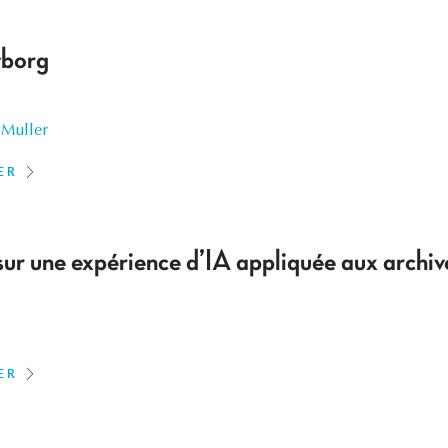
yborg
 Muller
ER
r sur une expérience d’IA appliquée aux archiv
ER