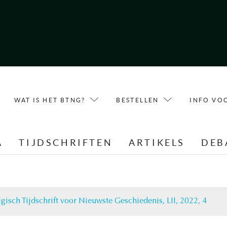
WAT IS HET BTNG?
BESTELLEN
INFO VO
A
TIJDSCHRIFTEN
ARTIKELS
DEB
gisch Tijdschrift voor Nieuwste Geschiedenis, LII, 2022, 4