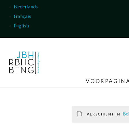
Overslaan en naar de inhoud gaan
Nederlands
Français
English
VOORPAGIN
Bel
VERSCHIJNT IN