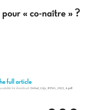
pour « co-naître » ?
e full article
s available for download:
Debat_Gijs_BTNG_2022_4.pdf