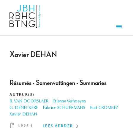
Overslaan en naar de inhoud gaan
Men
Xavier DEHAN
Résumés - Samenvattingen - Summaries
AUTEUR(S)
R. VAN DOORSLAER
Etienne Verhoeyen
G. DENECKERE
Fabrice SCHUERMANS
Bart CROMBEZ
Xavier DEHAN
1995 1
LEES VERDER