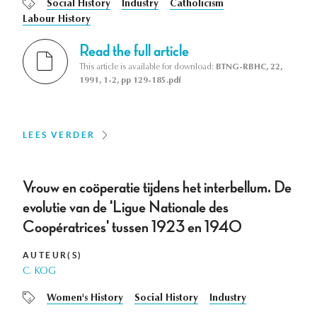
Social History
Industry
Catholicism
Labour History
Read the full article
This article is available for download:
BTNG-RBHC, 22,
1991, 1-2, pp 129-185.pdf
LEES VERDER
Vrouw en coöperatie tijdens het interbellum. De
evolutie van de 'Ligue Nationale des
Coopératrices' tussen 1923 en 1940
AUTEUR(S)
C. KOG
Women's History
Social History
Industry