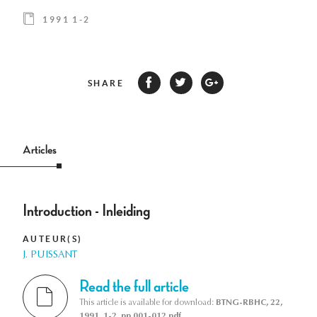
1991 1-2
SHARE
Articles
Introduction - Inleiding
AUTEUR(S)
J. PUISSANT
Read the full article
This article is available for download:
BTNG-RBHC, 22,
1991, 1-2, pp 001-012.pdf