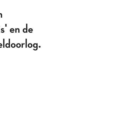
n
s' en de
eldoorlog.