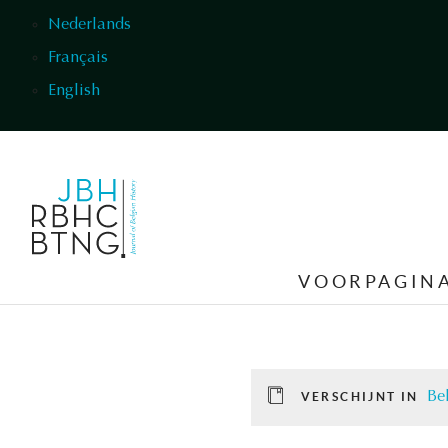
Overslaan en naar de inhoud gaan
Nederlands
Français
English
VOORPAGIN
Be
VERSCHIJNT IN