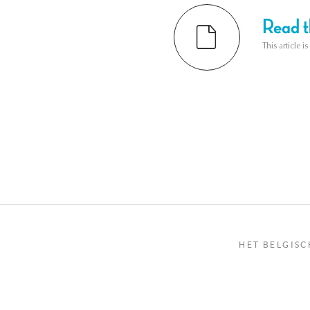
Read th
This article i
HET BELGISC