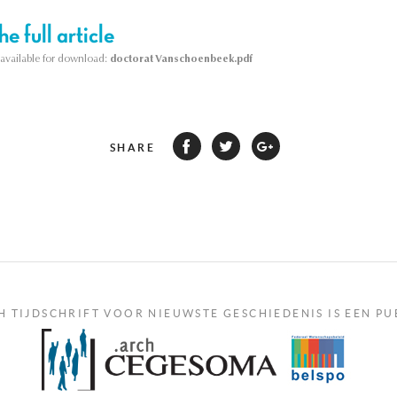
e full article
s available for download:
doctorat Vanschoenbeek.pdf
SHARE
H TIJDSCHRIFT VOOR NIEUWSTE GESCHIEDENIS IS EEN PU