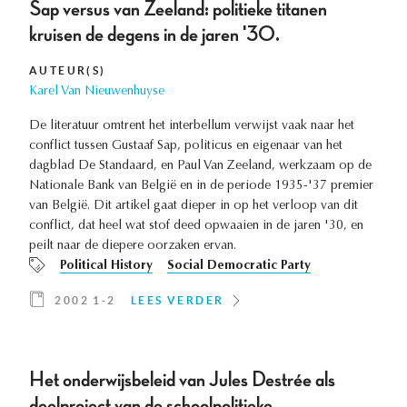
Sap versus van Zeeland: politieke titanen
kruisen de degens in de jaren '30.
AUTEUR(S)
Karel Van Nieuwenhuyse
De literatuur omtrent het interbellum verwijst vaak naar het
conflict tussen Gustaaf Sap, politicus en eigenaar van het
dagblad De Standaard, en Paul Van Zeeland, werkzaam op de
Nationale Bank van België en in de periode 1935-'37 premier
van België. Dit artikel gaat dieper in op het verloop van dit
conflict, dat heel wat stof deed opwaaien in de jaren '30, en
peilt naar de diepere oorzaken ervan.
Political History
Social Democratic Party
2002 1-2
LEES VERDER
Het onderwijsbeleid van Jules Destrée als
deelproject van de schoolpolitieke