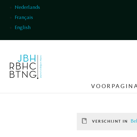
Overslaan en naar de inhoud gaan
Nederlands
Français
English
VOORPAGIN
Be
VERSCHIJNT IN