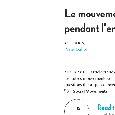
Le mouvemen
pendant l'e
AUTEUR(S)
Pieter Ballon
L'article trait
ABSTRACT
les autres mouvements socia
questions théoriques concer
Social Movements
Read th
This article i