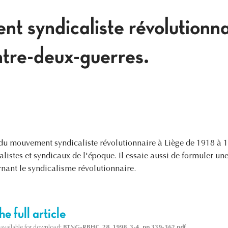
t syndicaliste révolutionna
ntre-deux-guerres.
e du mouvement syndicaliste révolutionnaire à Liège de 1918 à 1
listes et syndicaux de l'époque. Il essaie aussi de formuler un
nant le syndicalisme révolutionnaire.
e full article
s available for download:
BTNG-RBHC, 28, 1998, 3-4, pp 339-362.pdf