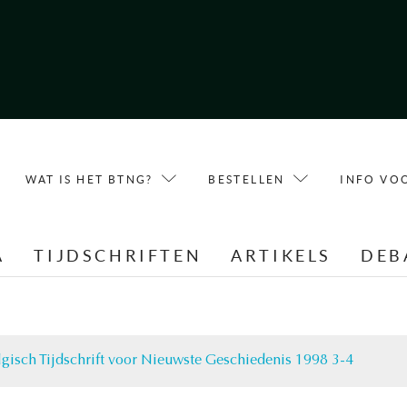
WAT IS HET BTNG?
BESTELLEN
INFO VO
A
TIJDSCHRIFTEN
ARTIKELS
DEB
lgisch Tijdschrift voor Nieuwste Geschiedenis 1998 3-4