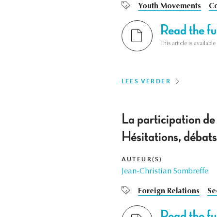
Youth Movements
Co
Read the ful
This article is availab
LEES VERDER
La participation de
Hésitations, débats
AUTEUR(S)
Jean-Christian Sombreffe
Foreign Relations
Se
Read the ful