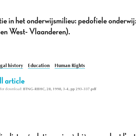
ie in het onderwijsmilieu: pedofiele onderwij
 en West- Vlaanderen).
gal history
Education
Human Rights
l article
le for download:
BTNG-RBHC, 28, 1998, 3-4, pp 293-337.pdf