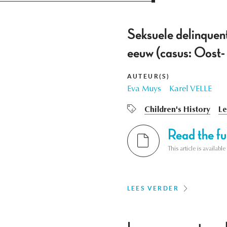
Seksuele delinquent
eeuw (casus: Oost-
AUTEUR(S)
Eva Muys
Karel VELLE
Children's History
Le
Read the ful
This article is availab
LEES VERDER