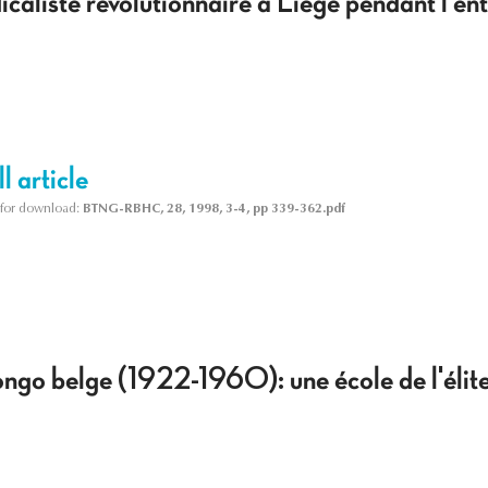
aliste révolutionnaire à Liège pendant l'en
l article
le for download:
BTNG-RBHC, 28, 1998, 3-4, pp 339-362.pdf
go belge (1922-1960): une école de l'élite 