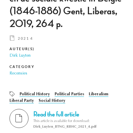
(1846-1886) Gent, Liberas,
2019, 264 p.
2021 4
AUTEUR(S)
Dirk Luyten
CATEGORY
Recensies
Political History
Political Parties
Liberalism
Liberal Party
Social History
Read the full article
This article is available for download:
Dirk_Luyten_BTNG_RBHC_2021_4.pdf