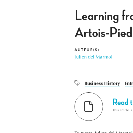
Learning fr
Artois-Pie
AUTEUR(S)
Julien del Marmol
Business History
Ent
Read th
This article i