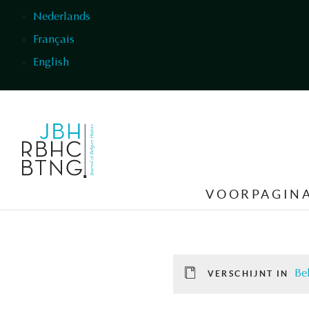
Overslaan en naar de inhoud gaan
Nederlands
Français
English
VOORPAGIN
Bel
VERSCHIJNT IN