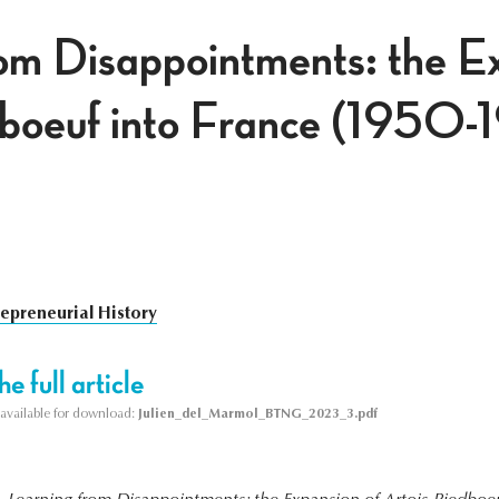
om Disappointments: the E
dboeuf into France (1950-
repreneurial History
e full article
s available for download:
Julien_del_Marmol_BTNG_2023_3.pdf