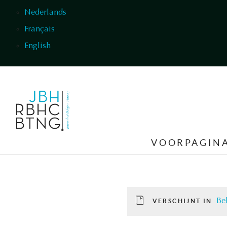
Overslaan en naar de inhoud gaan
Nederlands
Français
English
VOORPAGIN
Be
VERSCHIJNT IN