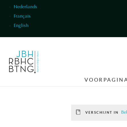
Overslaan en naar de inhoud gaan
Nederlands
Français
English
VOORPAGIN
Be
VERSCHIJNT IN