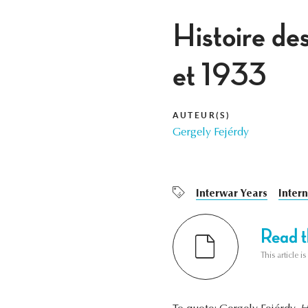
Histoire de
et 1933
AUTEUR(S)
Gergely Fejérdy
Interwar Years
Intern
Read th
This article i