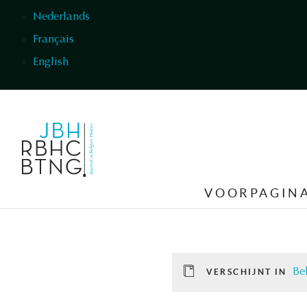
Overslaan en naar de inhoud gaan
Nederlands
Français
English
VOORPAGIN
Be
VERSCHIJNT IN