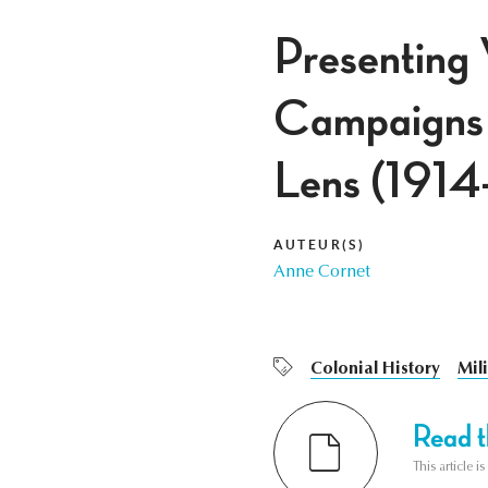
Presenting 
Campaigns 
Lens (1914
AUTEUR(S)
Anne Cornet
Colonial History
Mil
Read th
This article i