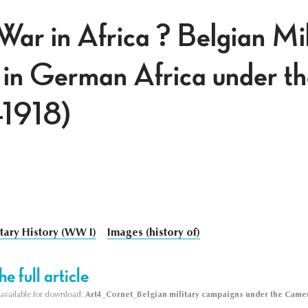
War in Africa ? Belgian Mil
in German Africa under t
-1918)
itary History (WW I)
Images (history of)
e full article
s available for download:
Art4_Cornet_Belgian military campaigns under the Came