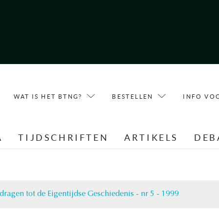
WAT IS HET BTNG?
BESTELLEN
INFO VO
A
TIJDSCHRIFTEN
ARTIKELS
DEB
dragen tot de Eigentijdse Geschiedenis - nr 5 - 1999