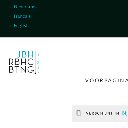
Overslaan en naar de inhoud gaan
Nederlands
Français
English
VOORPAGIN
Bij
VERSCHIJNT IN