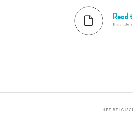
Read th
This article i
HET BELGISC