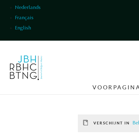
Overslaan en naar de inhoud gaan
Nederlands
Français
English
VOORPAGIN
Be
VERSCHIJNT IN