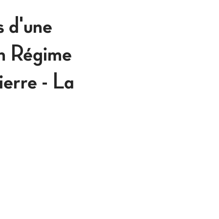
 d'une
en Régime
erre - La