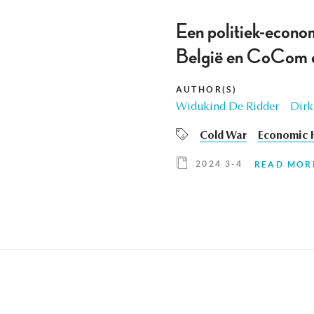
Een politiek-econo
België en CoCom o
AUTHOR(S)
Widukind De Ridder
Dirk
Cold War
Economic H
2024 3-4
READ MOR