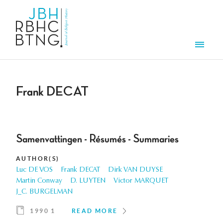
Skip to main content
Men
Frank DECAT
Samenvattingen - Résumés - Summaries
AUTHOR(S)
Luc DE VOS
Frank DECAT
Dirk VAN DUYSE
Martin Conway
D. LUYTEN
Victor MARQUET
J_C. BURGELMAN
1990 1
READ MORE