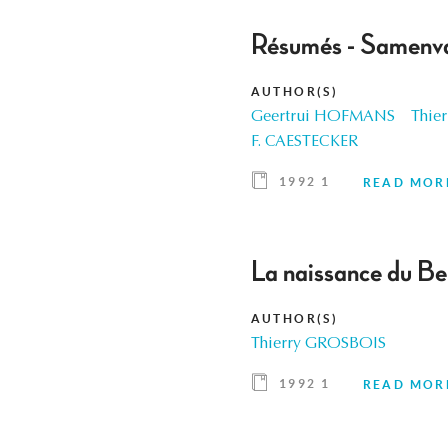
Résumés - Samenva
AUTHOR(S)
Geertrui HOFMANS
Thie
F. CAESTECKER
1992 1
READ MOR
La naissance du B
AUTHOR(S)
Thierry GROSBOIS
1992 1
READ MOR