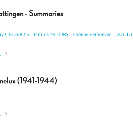
ttingen - Summaries
rry GROSBOIS
Patrick NEFORS
Etienne Verhoeyen
Jean D
E
enelux (1941-1944)
E