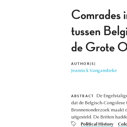
Comrades in
tussen Belgi
de Grote O
AUTHOR(S)
Jeannick Vangansbeke
De Engelstalige
ABSTRACT
dat de Belgisch-Congolese t
Bronnenonderzoek maakt dui
uitgesteld. De Britten had
Political History
Colo