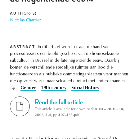
AUTHOR(S)
Nicolas Chartier
ABSTRACT
In dit artikel wordt er aan de hand van
procesdossiers een beeld geschetst van de homoseksuele
subcultuur in Brussel in de late negentiende eeuw. Daarbij
komen de verschillende stedelijke ruimtes aan bod die
functioneerden als publieke ontmoetingsplaatsen voor mannen
die op zoek waren naar seksueel contact met andere mannen.
Gender
19th century
Social History
Read the full article
This article is available for download:
BTNG-RBHC, 38,
2008, 3-4, pp 407-435.pdf
To quote: Nicolas Chartier,
De onderbuik van Brussel. De