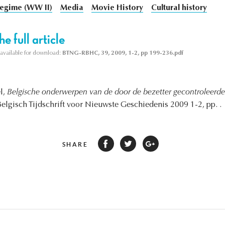
egime (WW II)
Media
Movie History
Cultural history
e full article
s available for download:
BTNG-RBHC, 39, 2009, 1-2, pp 199-236.pdf
l,
Belgische onderwerpen van de door de bezetter gecontroleer
Belgisch Tijdschrift voor Nieuwste Geschiedenis 2009 1-2, pp. .
SHARE