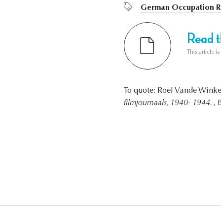
German Occupation R
Read th
This article i
To quote: Roel Vande Winke
filmjournaals, 1940- 1944.
, 