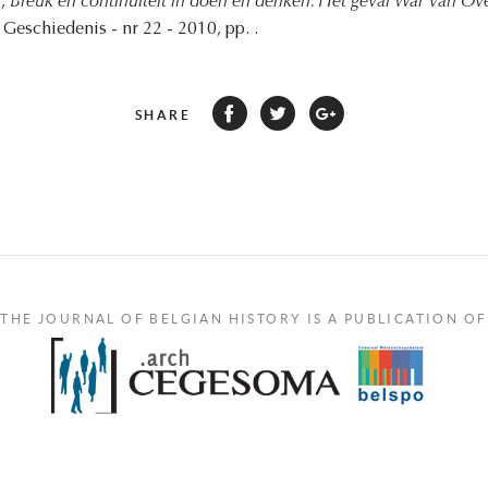
s,
Breuk en continuïteit in doen en denken. Het geval War Van Ov
 Geschiedenis - nr 22 - 2010, pp. .
SHARE
THE JOURNAL OF BELGIAN HISTORY IS A PUBLICATION OF