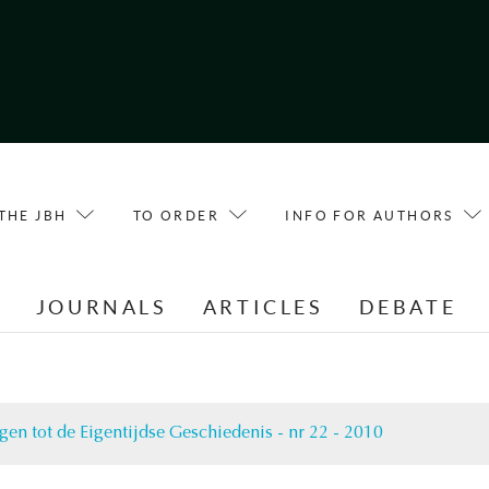
THE JBH
TO ORDER
INFO FOR AUTHORS
E
JOURNALS
ARTICLES
DEBATE
gen tot de Eigentijdse Geschiedenis - nr 22 - 2010