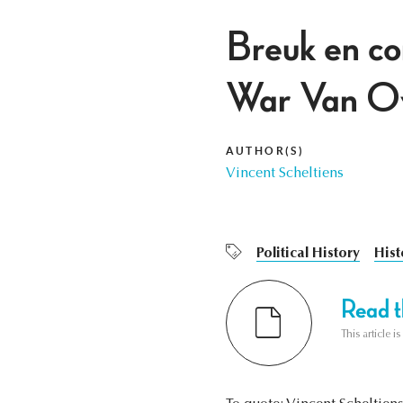
Breuk en co
War Van Ov
AUTHOR(S)
Vincent Scheltiens
Political History
Hist
Read th
This article i