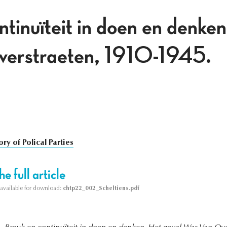
ntinuïteit in doen en denken
erstraeten, 1910-1945.
ory of Polical Parties
e full article
s available for download:
chtp22_002_Scheltiens.pdf