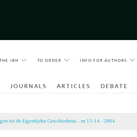
THE JBH
TO ORDER
INFO FOR AUTHORS
E
JOURNALS
ARTICLES
DEBATE
gen tot de Eigentijdse Geschiedenis - nr 13-14 - 2004