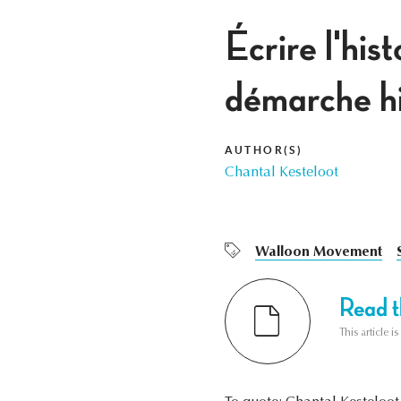
Écrire l'hi
démarche hi
AUTHOR(S)
Chantal Kesteloot
Walloon Movement
Read th
This article i