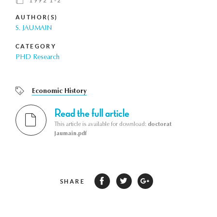
1992 1-2
AUTHOR(S)
S. JAUMAIN
CATEGORY
PHD Research
Economic History
Read the full article
This article is available for download:
doctorat
Jaumain.pdf
SHARE