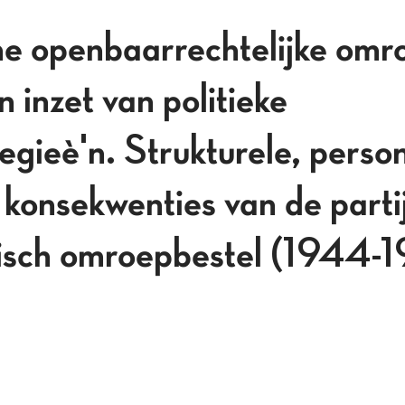
e openbaarrechtelijke omro
n inzet van politieke
egieè'n. Strukturele, perso
 konsekwenties van de partij
isch omroepbestel (1944-1