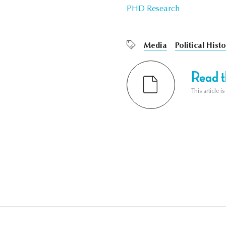
PHD Research
Media
Political Hist
Read th
This article i