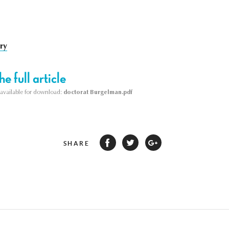
ory
e full article
s available for download:
doctorat Burgelman.pdf
SHARE