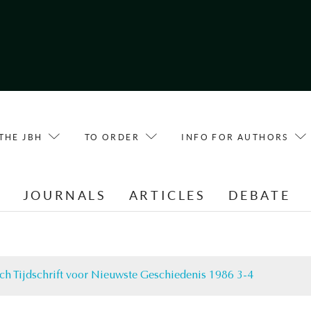
THE JBH
TO ORDER
INFO FOR AUTHORS
E
JOURNALS
ARTICLES
DEBATE
ch Tijdschrift voor Nieuwste Geschiedenis 1986 3-4