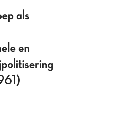
ep als
nele en
politisering
961)