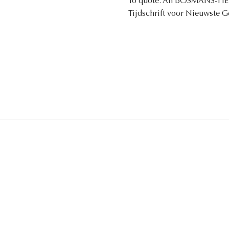
To quote: An BOSMANS-H
Tijdschrift voor Nieuwste G