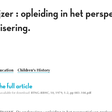
er : opleiding in het persp
isering.
ducation
Children's History
e full article
s available for download:
BTNG-RBHC, 10, 1979, 1-2, pp 083-104.pdf