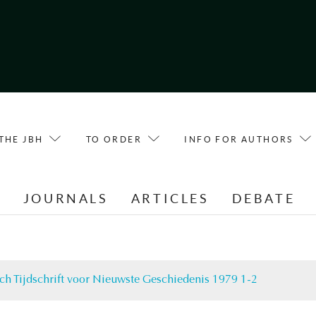
THE JBH
TO ORDER
INFO FOR AUTHORS
E
JOURNALS
ARTICLES
DEBATE
ch Tijdschrift voor Nieuwste Geschiedenis 1979 1-2