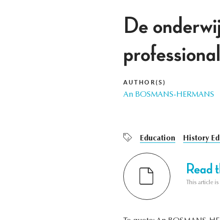
De onderwijz
professional
AUTHOR(S)
An BOSMANS-HERMANS
Education
History E
Read th
This article i