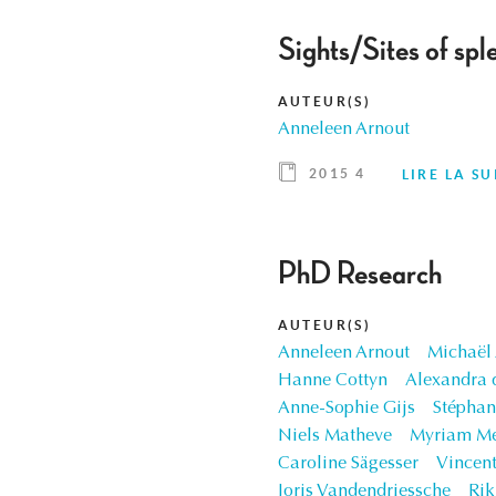
Sights/Sites of spl
AUTEUR(S)
Anneleen Arnout
2015 4
LIRE LA SU
PhD Research
AUTEUR(S)
Anneleen Arnout
Michaël
Hanne Cottyn
Alexandra 
Anne-Sophie Gijs
Stéphan
Niels Matheve
Myriam Me
Caroline Sägesser
Vincent
Joris Vandendriessche
Ri