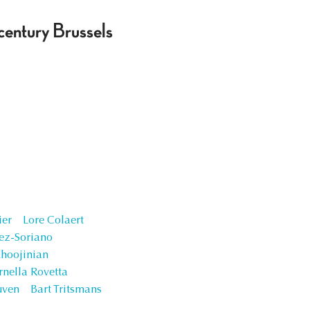
century Brussels
ier
Lore Colaert
ez-Soriano
hoojinian
nella Rovetta
uven
Bart Tritsmans