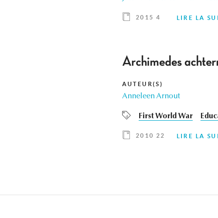
2015 4
LIRE LA SU
Archimedes achtern
AUTEUR(S)
Anneleen Arnout
First World War
Educ
2010 22
LIRE LA SU