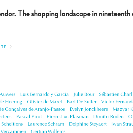
endor. The shopping landscape in nineteenth 
ITE
 Auwers
Luis Bernardo y Garcia
Julie Bour
Sébastien Charl
de Heering
Olivier de Maret
Bart De Sutter
Victor Fernand
ie Gonçalves de Aranjo-Passos
Evelyn Jonckheere
Mazyar K
rtens
Pascal Pirot
Pierre-Luc Plasman
Dimitri Roden
Or
 Scheltiens
Laurence Schram
Delphine Steyaert
Iwan Stra
k Vercammen
Gertjan Willems