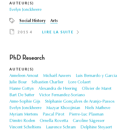
AUTEUR(S)
Evelyn Jonckheere
Social History
Arts
2015 4
LIRE LA SUITE
PhD Research
AUTEUR(S)
Anneleen Arnout
Michaël Auwers
Luis Bernardo y Garcia
Julie Bour
Sébastien Charlier
Lore Colaert
Hanne Cottyn
Alexandra de Heering
Olivier de Maret
Bart De Sutter
Victor Fernandez-Soriano
Anne-Sophie Gijs
Stéphanie Gonçalves de Aranjo-Passos
Evelyn Jonckheere
Mazyar Khoojinian
Niels Matheve
Myriam Mertens
Pascal Pirot
Pierre-Luc Plasman
Dimitri Roden
Ornella Rovetta
Caroline Sägesser
Vincent Scheltiens
Laurence Schram
Delphine Steyaert