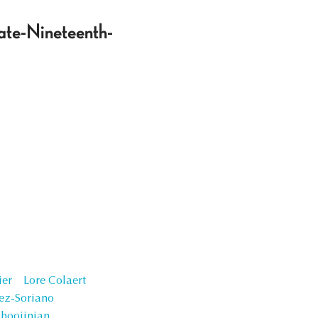
Late-Nineteenth-
ier
Lore Colaert
ez-Soriano
hoojinian