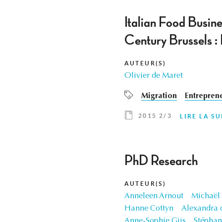
Italian Food Busine
Century Brussels :
AUTEUR(S)
Olivier de Maret
Migration
Entreprene
2015 2/3
LIRE LA SU
PhD Research
AUTEUR(S)
Anneleen Arnout
Michaël
Hanne Cottyn
Alexandra 
Anne-Sophie Gijs
Stéphan