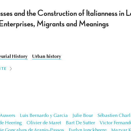
sses and the Construction of Italianness in 
 Enterprises, Migrants and Meanings
urial History
Urban history
ITE
 Auwers
Luis Bernardo y Garcia
Julie Bour
Sébastien Charl
de Heering
Olivier de Maret
Bart De Sutter
Victor Fernand
ie Gonçalves de Aranjo-Passos
Evelyn Jonckheere
Mazyar K