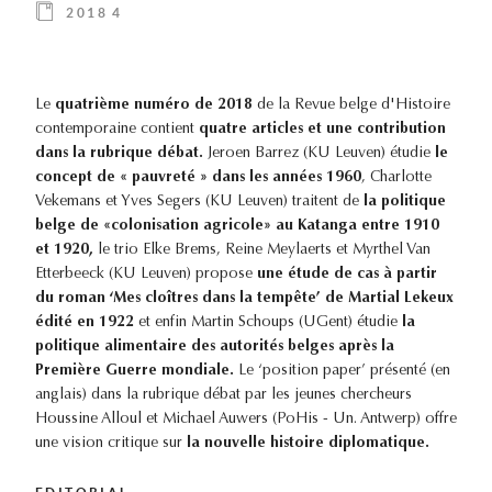
2018 4
Le
quatrième numéro de 2018
de la Revue belge d'Histoire
contemporaine contient
quatre articles et une contribution
dans la rubrique débat.
Jeroen Barrez (KU Leuven) étudie
le
concept de « pauvreté » dans les années 1960
, Charlotte
Vekemans et Yves Segers (KU Leuven) traitent de
la politique
belge de «colonisation agricole» au Katanga entre 1910
et 1920,
le trio Elke Brems, Reine Meylaerts et Myrthel Van
Etterbeeck (KU Leuven) propose
une étude de cas à partir
du roman ‘Mes cloîtres dans la tempête’ de Martial Lekeux
édité en 1922
et enfin Martin Schoups (UGent) étudie
la
politique alimentaire des autorités belges après la
Première Guerre mondiale.
Le ‘position paper’ présenté (en
anglais) dans la rubrique débat par les jeunes chercheurs
Houssine Alloul et Michael Auwers (PoHis - Un. Antwerp) offre
une vision critique sur
la nouvelle histoire diplomatique.