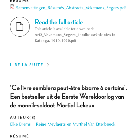
RÉSUMÉ
Samenvattingen_Résumés_Abstracts_Vekemans_Segers.pdf
Read the full article
This article is available for download:
Art2_Vekemans_Segers_Landbouwkolonies in
Katanga. 1910-1920.pdf
LIRE LA SUITE
‘Ce livre semblera peut-être bizarre à certains’.
Een bestseller uit de Eerste Wereldoorlog van
de monnik-soldaat Martial Lekeux
AUTEUR(S)
Elke Brems
Reine Meylaerts en Myrthel Van Etterbeeck
RÉSUMÉ