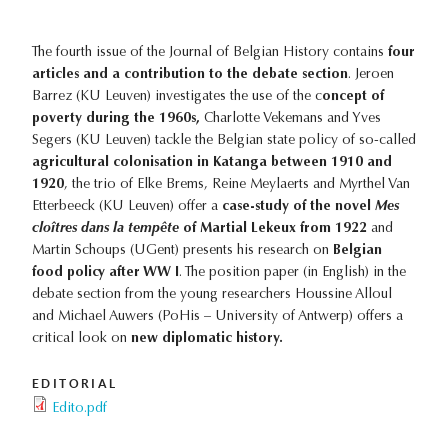
The fourth issue of the Journal of Belgian History contains
four
articles and a contribution to the debate section
. Jeroen
Barrez (KU Leuven) investigates the use of the c
oncept of
poverty during the 1960s,
Charlotte Vekemans and Yves
Segers (KU Leuven) tackle the Belgian state policy of so-called
agricultural colonisation in Katanga between 1910 and
1920
, the trio of Elke Brems, Reine Meylaerts and Myrthel Van
Etterbeeck (KU Leuven) offer a
case-study of the novel
Mes
cloîtres dans la tempête
of Martial Lekeux from 1922
and
Martin Schoups (UGent) presents his research on
Belgian
food policy after WW I
. The position paper (in English) in the
debate section from the young researchers Houssine Alloul
and Michael Auwers (PoHis – University of Antwerp) offers a
critical look on
new diplomatic history.
EDITORIAL
Edito.pdf