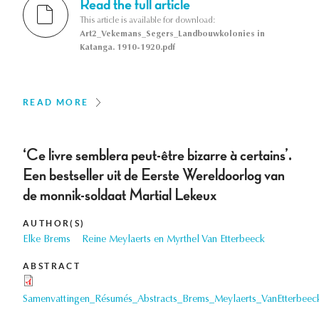
Read the full article
This article is available for download:
Art2_Vekemans_Segers_Landbouwkolonies in
Katanga. 1910-1920.pdf
READ MORE
‘Ce livre semblera peut-être bizarre à certains’.
Een bestseller uit de Eerste Wereldoorlog van
de monnik-soldaat Martial Lekeux
AUTHOR(S)
Elke Brems
Reine Meylaerts en Myrthel Van Etterbeeck
ABSTRACT
Samenvattingen_Résumés_Abstracts_Brems_Meylaerts_VanEtterbeec