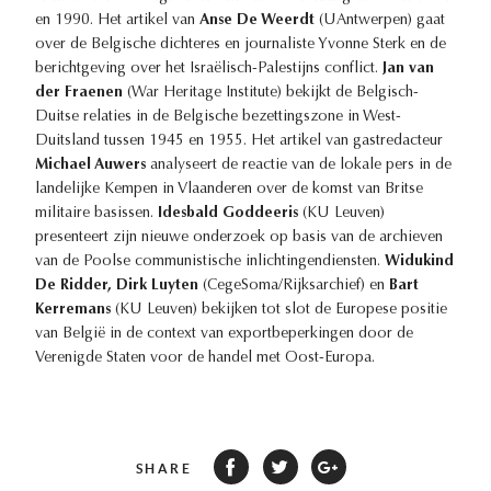
en 1990. Het artikel van
Anse De Weerdt
(UAntwerpen) gaat
over de Belgische dichteres en journaliste Yvonne Sterk en de
berichtgeving over het Israëlisch-Palestijns conflict.
Jan van
der Fraenen
(War Heritage Institute) bekijkt de Belgisch-
Duitse relaties in de Belgische bezettingszone in West-
Duitsland tussen 1945 en 1955. Het artikel van gastredacteur
Michael Auwers
analyseert de reactie van de lokale pers in de
landelijke Kempen in Vlaanderen over de komst van Britse
militaire basissen.
Idesbald Goddeeris
(KU Leuven)
presenteert zijn nieuwe onderzoek op basis van de archieven
van de Poolse communistische inlichtingendiensten.
Widukind
De Ridder, Dirk Luyten
(CegeSoma/Rijksarchief) en
Bart
Kerremans
(KU Leuven) bekijken tot slot de Europese positie
van België in de context van exportbeperkingen door de
Verenigde Staten voor de handel met Oost-Europa.
SHARE