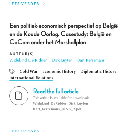
LEES VERDER
Een politiek-economisch perspectief op België
en de Koude Oorlog. Casestudy: België en
CoCom onder het Marshallplan
AUTEUR(S)
Widukind De Ridder
Dirk Luyten
Bart Kerremans
Cold War
Economic History
Diplomatic History
International Relations
Read the full article
This article is available for download:
Widukind_DeRidder_Dirk_Luyten_
Bart_Kerremans_BTNG_2.pdf
LEES VERDER