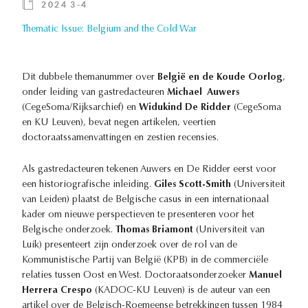
2024 3-4
Thematic Issue: Belgium and the Cold War
Dit dubbele themanummer over
België en de Koude Oorlog
,
onder leiding van gastredacteuren
Michael Auwers
(CegeSoma/Rijksarchief) en
Widukind De Ridder
(CegeSoma
en KU Leuven), bevat negen artikelen, veertien
doctoraatssamenvattingen en zestien recensies.
Als gastredacteuren tekenen Auwers en De Ridder eerst voor
een historiografische inleiding.
Giles Scott-Smith
(Universiteit
van Leiden) plaatst de Belgische casus in een internationaal
kader om nieuwe perspectieven te presenteren voor het
Belgische onderzoek.
Thomas Briamont
(Universiteit van
Luik) presenteert zijn onderzoek over de rol van de
Kommunistische Partij van België (KPB) in de commerciële
relaties tussen Oost en West. Doctoraatsonderzoeker
Manuel
Herrera Crespo
(KADOC-KU Leuven) is de auteur van een
artikel over de Belgisch-Roemeense betrekkingen tussen 1984