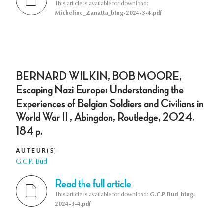
This article is available for download:
Micheline_Zanatta_btng-2024-3-4.pdf
BERNARD WILKIN, BOB MOORE,
Escaping Nazi Europe: Understanding the
Experiences of Belgian Soldiers and Civilians in
World War II , Abingdon, Routledge, 2024,
184 p.
AUTEUR(S)
G.C.P. Bud
Read the full article
This article is available for download:
G.C.P. Bud_btng-
2024-3-4.pdf