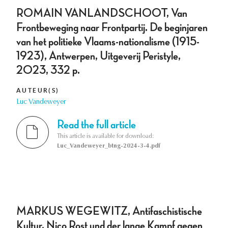
ROMAIN VANLANDSCHOOT, Van
Frontbeweging naar Frontpartij. De beginjaren
van het politieke Vlaams-nationalisme (1915-
1923), Antwerpen, Uitgeverij Peristyle,
2023, 332 p.
AUTEUR(S)
Luc Vandeweyer
Read the full article
This article is available for download:
Luc_Vandeweyer_btng-2024-3-4.pdf
MARKUS WEGEWITZ, Antifaschistische
Kultur, Nico Rost und der lange Kampf gegen