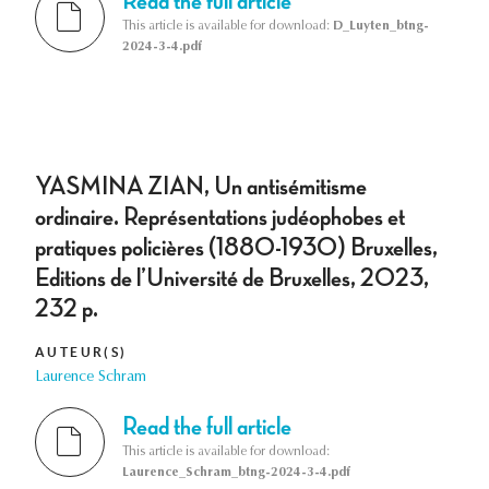
Read the full article
This article is available for download:
D_Luyten_btng-
2024-3-4.pdf
YASMINA ZIAN, Un antisémitisme
ordinaire. Représentations judéophobes et
pratiques policières (1880-1930) Bruxelles,
Editions de l’Université de Bruxelles, 2023,
232 p.
AUTEUR(S)
Laurence Schram
Read the full article
This article is available for download:
Laurence_Schram_btng-2024-3-4.pdf