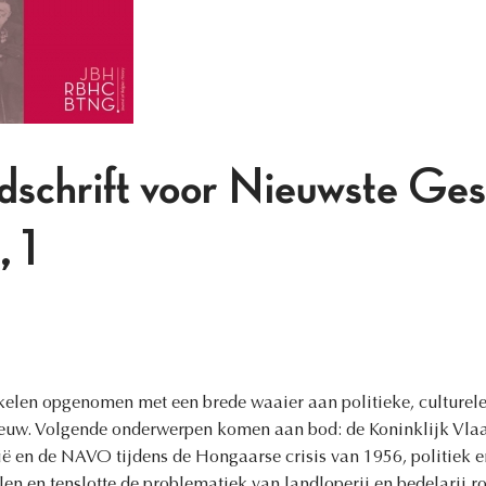
jdschrift voor Nieuwste Ges
 1
ikelen opgenomen met een brede waaier aan politieke, culturele
 eeuw. Volgende onderwerpen komen aan bod: de Koninklijk Vl
ë en de NAVO tijdens de Hongaarse crisis van 1956, politiek en
n en tenslotte de problematiek van landloperij en bedelarij r