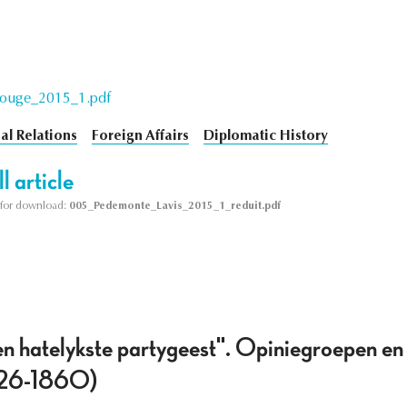
ouge_2015_1.pdf
al Relations
Foreign Affairs
Diplomatic History
l article
le for download:
005_Pedemonte_Lavis_2015_1_reduit.pdf
n hatelykste partygeest". Opiniegroepen en 
826-1860)