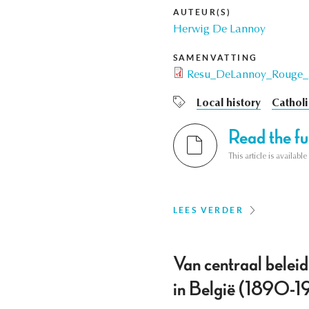
AUTEUR(S)
Herwig De Lannoy
SAMENVATTING
Resu_DeLannoy_Rouge_
Local history
Catholi
Read the ful
This article is availab
LEES VERDER
Van centraal beleid 
in België (1890-1