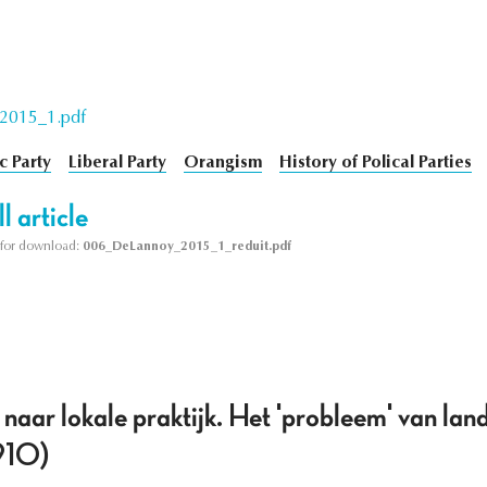
2015_1.pdf
c Party
Liberal Party
Orangism
History of Polical Parties
l article
le for download:
006_DeLannoy_2015_1_reduit.pdf
naar lokale praktijk. Het 'probleem' van land
910)