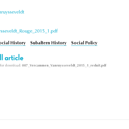
nruysseveldt
seveldt_Rouge_2015_1.pdf
ocial History
Subaltern History
Social Policy
l article
le for download:
007_Vercammen_Vanruysseveldt_2015_1_reduit.pdf