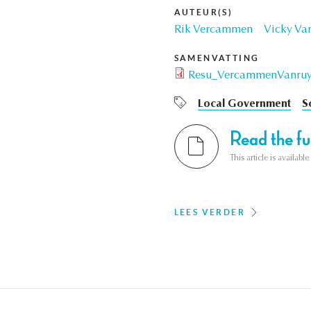
AUTEUR(S)
Rik Vercammen
Vicky Va
SAMENVATTING
Resu_VercammenVanruys
Local Government
S
Read the ful
This article is availab
LEES VERDER