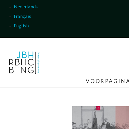
Overslaan en naar de inhoud gaan
Nederlands
Français
English
VOORPAGIN