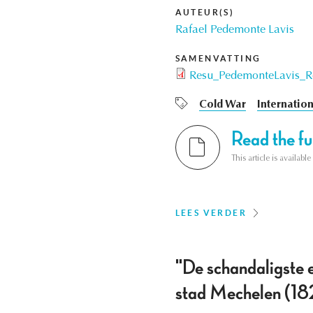
AUTEUR(S)
Rafael Pedemonte Lavis
SAMENVATTING
Resu_PedemonteLavis_R
Cold War
Internation
Read the ful
This article is availab
LEES VERDER
"De schandaligste e
stad Mechelen (1