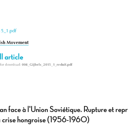
15_1.pdf
ish Movement
l article
le for download:
004_Gijbels_2015_1_reduit.pdf
an face à l'Union Soviétique. Rupture et repr
 la crise hongroise (1956-1960)